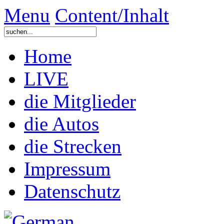
Menu
Content/Inhalt
Home
LIVE
die Mitglieder
die Autos
die Strecken
Impressum
Datenschutz