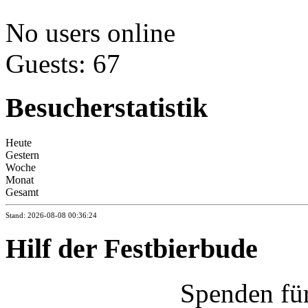
No users online
Guests: 67
Besucherstatistik
Heute
Gestern
Woche
Monat
Gesamt
Stand: 2026-08-08 00:36:24
Hilf der Festbierbude
Spenden fü