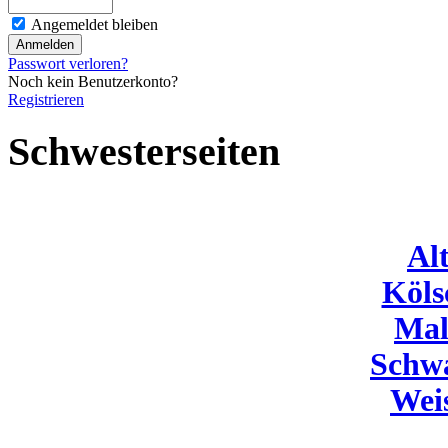
Angemeldet bleiben
Passwort verloren?
Noch kein Benutzerkonto?
Registrieren
Schwesterseiten
Al
Köls
Mal
Schw
Wei