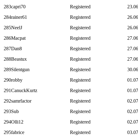
283
capri70
Registered
23.0
284
rainer61
Registered
26.0
285
NeelJ
Registered
26.0
286
Macpat
Registered
27.0
287
Dan8
Registered
27.0
288
Beastux
Registered
27.0
289
Silentgun
Registered
30.0
290
robby
Registered
01.0
291
CanuckKurtz
Registered
01.0
292
samrfactor
Registered
02.0
293
Sub
Registered
02.0
294
Olli12
Registered
02.0
295
fabrice
Registered
03.0