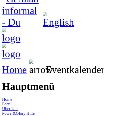
Home
Eventkalender
Hauptmenü
Home
Portal
Über Uns
Power&Glory Hilfe