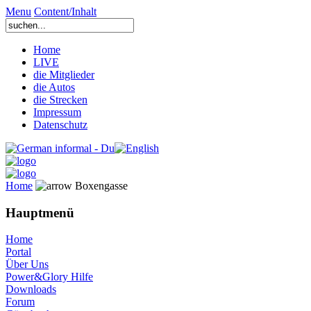
Menu
Content/Inhalt
Home
LIVE
die Mitglieder
die Autos
die Strecken
Impressum
Datenschutz
Home
Boxengasse
Hauptmenü
Home
Portal
Über Uns
Power&Glory Hilfe
Downloads
Forum