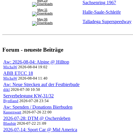
May.29
Sachsenring 1967
May.11
Halle-Saale-Schleife
May.06
Talladega Superspeedway
Forum - neueste Beiträge
Aw: 2026-08-04: Alpine @ Hilltop
MichaW
2026-08-04 19:02
ABB ETCC 18
MichaW
2026-08-04 11:40
Aw: Neue Strecken auf der Festbierbude
dikl
2026-07-30 10:50
Serverbelegung KW-31/32
Byrdland
2026-07-28 23:54
Aw: Spenden / Donations Bierbuden
Kassenwart
2026-07-26 22:00
2026-07-28: DTM @ Oschersleben
Blaubär
2026-07-22 21:09
2026-07-14: Sport Car @ Mid America