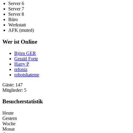
Server 6
Server 7
Server 8
Büro
Werkstatt
AFK (muted)
Wer ist Online
Björn GER
Gerald Forte
Harry P
refoniz
robotshateme
Gäste: 147
Mitglieder: 5
Besucherstatistik
Heute
Gestern
Woche
Monat