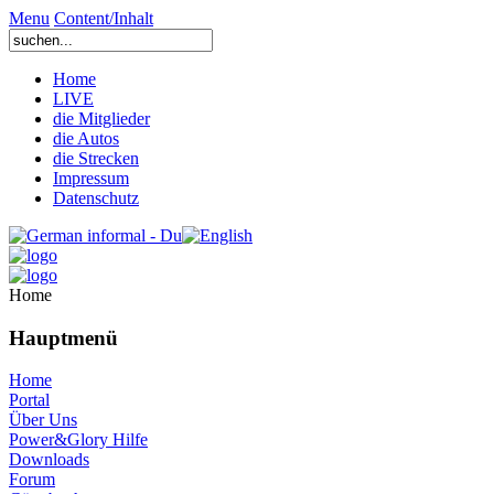
Menu
Content/Inhalt
Home
LIVE
die Mitglieder
die Autos
die Strecken
Impressum
Datenschutz
Home
Hauptmenü
Home
Portal
Über Uns
Power&Glory Hilfe
Downloads
Forum