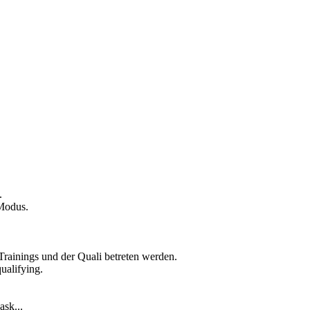
.
 Modus.
rainings und der Quali betreten werden.
qualifying.
ask...