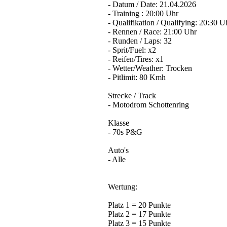
- Datum / Date: 21.04.2026
- Training : 20:00 Uhr
- Qualifikation / Qualifying: 20:30 U
- Rennen / Race: 21:00 Uhr
- Runden / Laps: 32
- Sprit/Fuel: x2
- Reifen/Tires: x1
- Wetter/Weather: Trocken
- Pitlimit: 80 Kmh
Strecke / Track
- Motodrom Schottenring
Klasse
- 70s P&G
Auto's
- Alle
Wertung:
Platz 1 = 20 Punkte
Platz 2 = 17 Punkte
Platz 3 = 15 Punkte