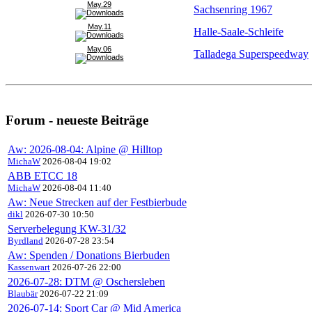
May.29
Sachsenring 1967
May.11
Halle-Saale-Schleife
May.06
Talladega Superspeedway
Forum - neueste Beiträge
Aw: 2026-08-04: Alpine @ Hilltop
MichaW
2026-08-04 19:02
ABB ETCC 18
MichaW
2026-08-04 11:40
Aw: Neue Strecken auf der Festbierbude
dikl
2026-07-30 10:50
Serverbelegung KW-31/32
Byrdland
2026-07-28 23:54
Aw: Spenden / Donations Bierbuden
Kassenwart
2026-07-26 22:00
2026-07-28: DTM @ Oschersleben
Blaubär
2026-07-22 21:09
2026-07-14: Sport Car @ Mid America