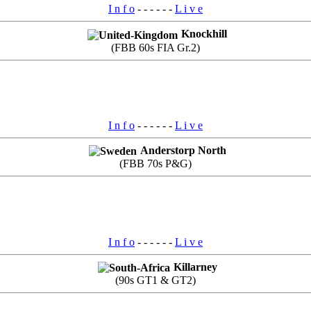
I n f o
- - - - - -
L i v e
Knockhill
(FBB 60s FIA Gr.2)
I n f o
- - - - - -
L i v e
Anderstorp North
(FBB 70s P&G)
I n f o
- - - - - -
L i v e
Killarney
(90s GT1 & GT2)