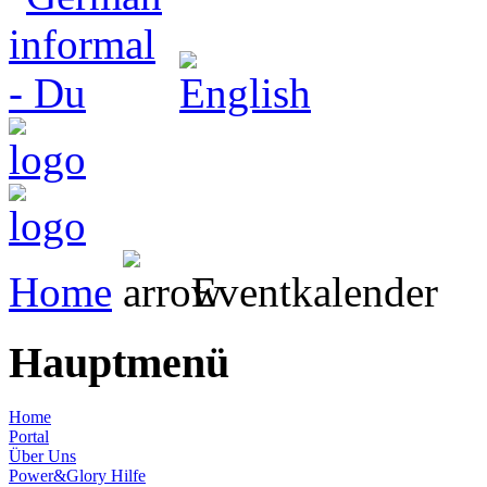
Home
Eventkalender
Hauptmenü
Home
Portal
Über Uns
Power&Glory Hilfe