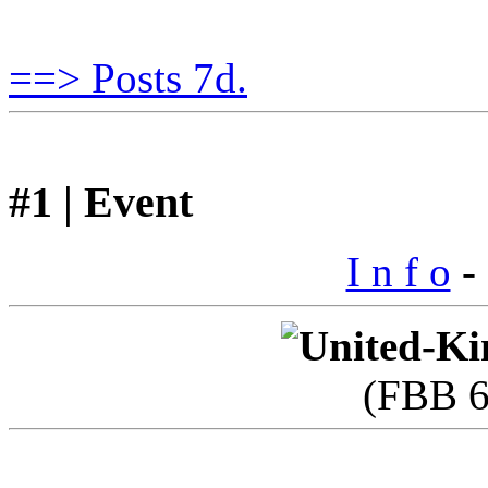
==> Posts 7d.
#1 | Event
I n f o
- 
(FBB 6