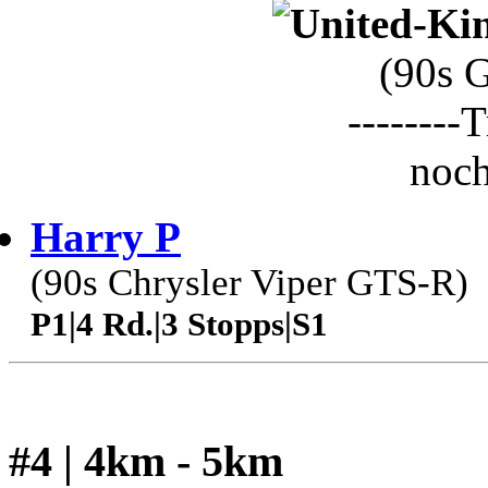
(90s 
--------T
noch
Harry P
(90s Chrysler Viper GTS-R)
P1|4 Rd.|3 Stopps|S1
#4 | 4km - 5km