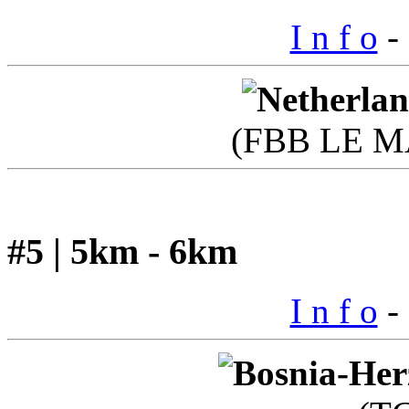
I n f o
- 
(FBB LE M
#5 | 5km - 6km
I n f o
- 