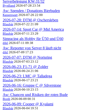
Serverbelegung KW-31/32
Byrdland
2026-07-28 23:54
Aw: Spenden / Donations Bierbuden
Kassenwart
2026-07-26 22:00
2026-07-28: DTM @ Oschersleben
Blaubär
2026-07-22 21:09
2026-07-14: Sport Car @ Mid America
Blaubär
2026-07-11 23:29
Simracing als Hobby für Ü50 und Ü60
dikl
2026-07-11 09:38
Aw: Reporter von Server 8 läuft nicht
dikl
2026-07-09 17:23
2026-07-07: DTM @ Norisring
Blaubär
2026-07-03 23:12
2026-06-23: F1-71 @ Zolder
Blaubär
2026-06-24 21:06
2026-06-23: LMC @ Talladega
Blaubär
2026-06-17 23:21
2026-06-16: Gruppe C @ Silverstone
Blaubär
2026-06-10 23:15
Aw: Chancen und Risiken der roten Bude
Bordi
2026-06-09 00:31
2026-06-09: Cooper @ Kyalami
Blaubär
2026-06-04 19:51