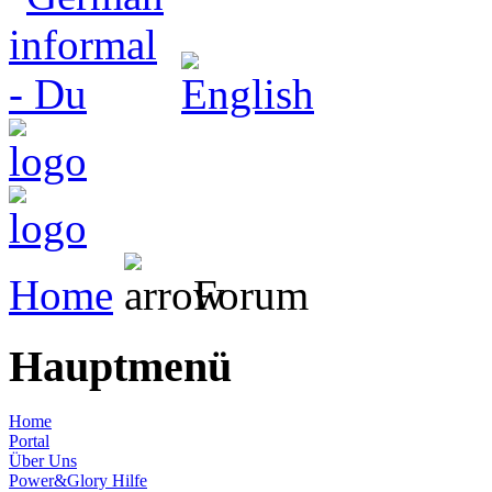
Home
Forum
Hauptmenü
Home
Portal
Über Uns
Power&Glory Hilfe