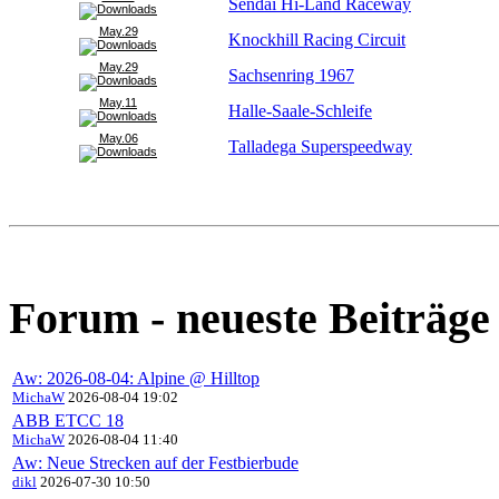
Sendai Hi-Land Raceway
May.29
Knockhill Racing Circuit
May.29
Sachsenring 1967
May.11
Halle-Saale-Schleife
May.06
Talladega Superspeedway
Forum - neueste Beiträge
Aw: 2026-08-04: Alpine @ Hilltop
MichaW
2026-08-04 19:02
ABB ETCC 18
MichaW
2026-08-04 11:40
Aw: Neue Strecken auf der Festbierbude
dikl
2026-07-30 10:50