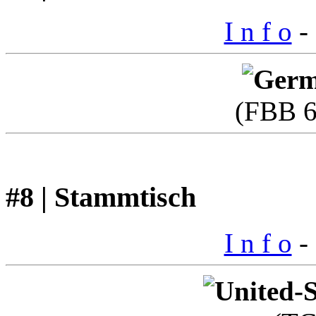
I n f o
- 
(FBB 6
#8 | Stammtisch
I n f o
- 