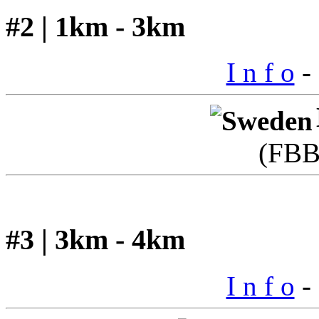
#2 | 1km - 3km
I n f o
- 
(FBB
#3 | 3km - 4km
I n f o
- 