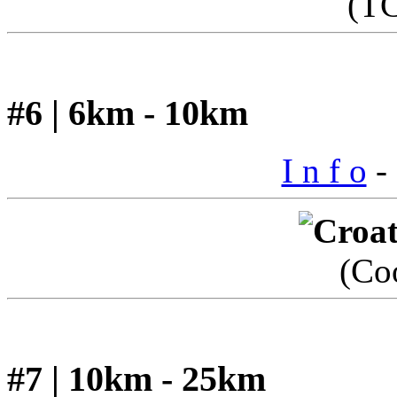
(T
#6 | 6km - 10km
I n f o
- 
(Co
#7 | 10km - 25km