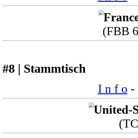
(FBB 6
#8 | Stammtisch
I n f o
- 
(T