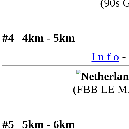
(90s 
#4 | 4km - 5km
I n f o
- 
(FBB LE M
#5 | 5km - 6km