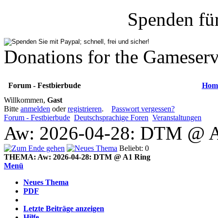
Spenden fü
Donations for the Gameserv
Forum - Festbierbude
Hom
Willkommen,
Gast
Bitte
anmelden
oder
registrieren
.
Passwort vergessen?
Forum - Festbierbude
Deutschsprachige Foren
Veranstaltungen
Aw: 2026-04-28: DTM @ A
Beliebt: 0
THEMA:
Aw: 2026-04-28: DTM @ A1 Ring
Menü
Neues Thema
PDF
Letzte Beiträge anzeigen
Hilfe