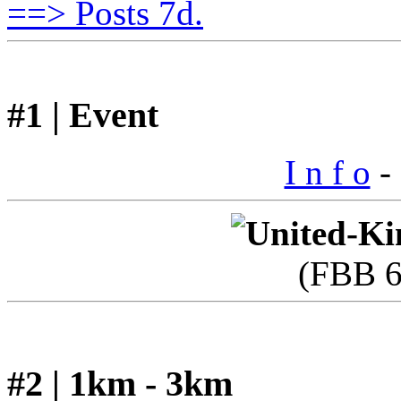
==> Posts 7d.
#1 | Event
I n f o
- 
(FBB 6
#2 | 1km - 3km