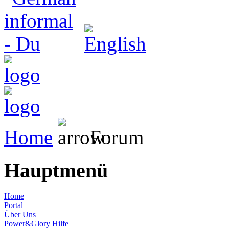
Home
Forum
Hauptmenü
Home
Portal
Über Uns
Power&Glory Hilfe