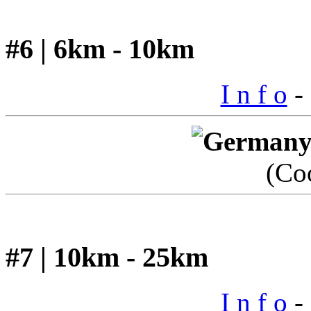
#6 | 6km - 10km
I n f o
- 
(Co
#7 | 10km - 25km
I n f o
- 