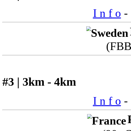
I n f o
- 
(FBB
#3 | 3km - 4km
I n f o
- 