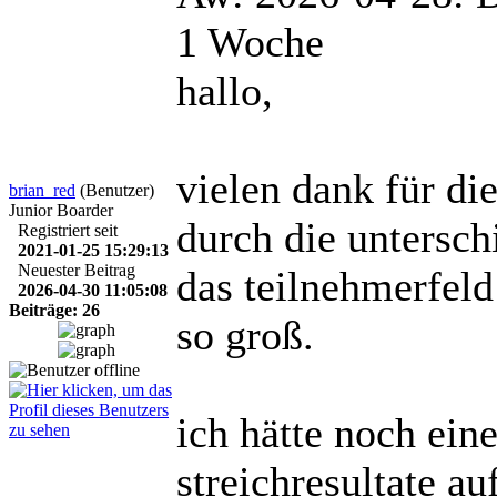
1 Woche
hallo,
vielen dank für die
brian_red
(Benutzer)
Junior Boarder
durch die untersch
Registriert seit
2021-01-25 15:29:13
Neuester Beitrag
das teilnehmerfeld
2026-04-30 11:05:08
Beiträge: 26
so groß.
ich hätte noch eine
streichresultate au