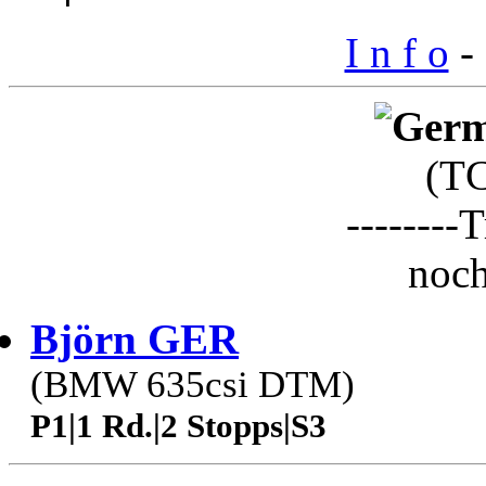
I n f o
- 
(T
--------T
noch
Björn GER
(BMW 635csi DTM)
P1|1 Rd.|2 Stopps|S3