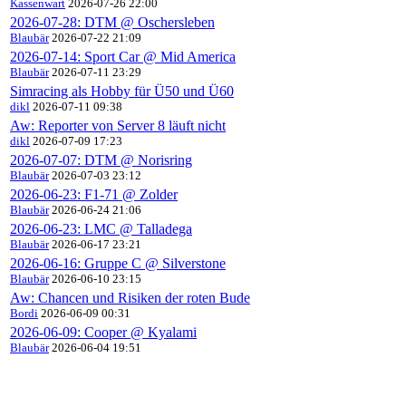
Kassenwart
2026-07-26 22:00
2026-07-28: DTM @ Oschersleben
Blaubär
2026-07-22 21:09
2026-07-14: Sport Car @ Mid America
Blaubär
2026-07-11 23:29
Simracing als Hobby für Ü50 und Ü60
dikl
2026-07-11 09:38
Aw: Reporter von Server 8 läuft nicht
dikl
2026-07-09 17:23
2026-07-07: DTM @ Norisring
Blaubär
2026-07-03 23:12
2026-06-23: F1-71 @ Zolder
Blaubär
2026-06-24 21:06
2026-06-23: LMC @ Talladega
Blaubär
2026-06-17 23:21
2026-06-16: Gruppe C @ Silverstone
Blaubär
2026-06-10 23:15
Aw: Chancen und Risiken der roten Bude
Bordi
2026-06-09 00:31
2026-06-09: Cooper @ Kyalami
Blaubär
2026-06-04 19:51