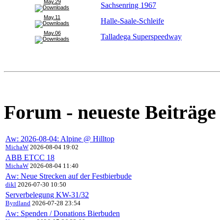
May.29
Sachsenring 1967
May.11
Halle-Saale-Schleife
May.06
Talladega Superspeedway
Forum - neueste Beiträge
Aw: 2026-08-04: Alpine @ Hilltop
MichaW
2026-08-04 19:02
ABB ETCC 18
MichaW
2026-08-04 11:40
Aw: Neue Strecken auf der Festbierbude
dikl
2026-07-30 10:50
Serverbelegung KW-31/32
Byrdland
2026-07-28 23:54
Aw: Spenden / Donations Bierbuden