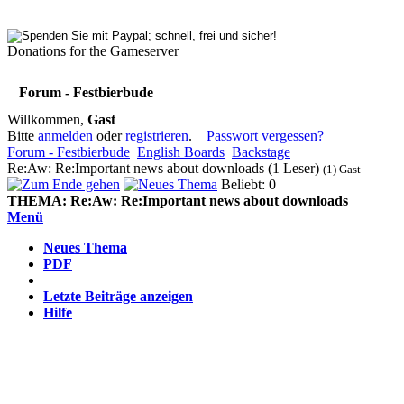
Donations for the Gameserver
Forum - Festbierbude
Willkommen,
Gast
Bitte
anmelden
oder
registrieren
.
Passwort vergessen?
Forum - Festbierbude
English Boards
Backstage
Re:Aw: Re:Important news about downloads (1 Leser)
(1) Gast
Beliebt: 0
THEMA:
Re:Aw: Re:Important news about downloads
Menü
Neues Thema
PDF
Letzte Beiträge anzeigen
Hilfe