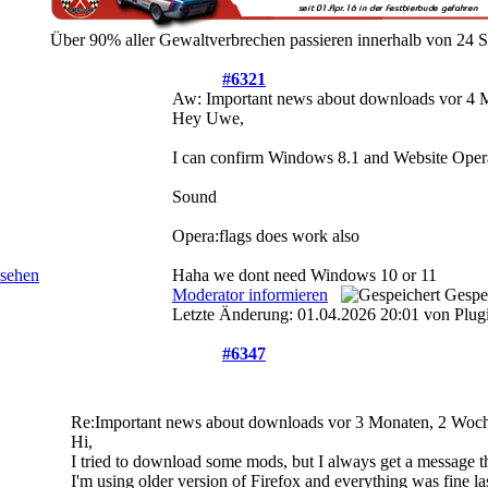
Über 90% aller Gewaltverbrechen passieren innerhalb von 24
#6321
Aw: Important news about downloads
vor 4 
Hey Uwe,
I can confirm Windows 8.1 and Website Opera
Sound
Opera:flags does work also
Haha we dont need Windows 10 or 11
Moderator informieren
Gespe
Letzte Änderung: 01.04.2026 20:01 von Plug
#6347
Re:Important news about downloads
vor 3 Monaten, 2 Woc
Hi,
I tried to download some mods, but I always get a message tha
I'm using older version of Firefox and everything was fine 