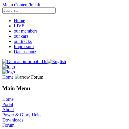
Menu
Content/Inhalt
Home
LIVE
our members
our cars
our tracks
Impressum
Datenschutz
Home
Forum
Main Menu
Home
Portal
About
Power & Glory Help
Downloads
Forum