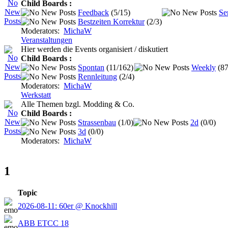
Child Boards :
Feedback
(5/15)
Se
Bestzeiten Korrektur
(2/3)
Moderators:
MichaW
Veranstaltungen
Hier werden die Events organisiert / diskutiert
Child Boards :
Spontan
(11/162)
Weekly
(8
Rennleitung
(2/4)
Moderators:
MichaW
Werkstatt
Alle Themen bzgl. Modding & Co.
Child Boards :
Strassenbau
(1/0)
2d
(0/0)
3d
(0/0)
Moderators:
MichaW
1
Topic
2026-08-11: 60er @ Knockhill
ABB ETCC 18