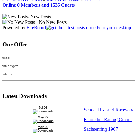
Online
0
Members and
1535
Guests
- New Posts
- No New Posts
Powered by
FireBoard
Our Offer
tracks:
vehicletypes:
vehicles:
Latest Downloads
Jul.05
Sendai Hi-Land Raceway
May.29
Knockhill Racing Circuit
May.29
Sachsenring 1967