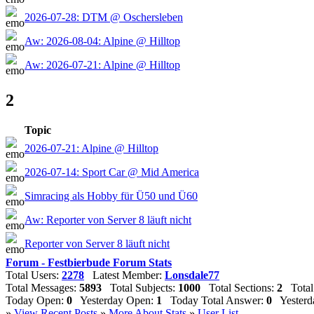
2026-07-28: DTM @ Oschersleben
Aw: 2026-08-04: Alpine @ Hilltop
Aw: 2026-07-21: Alpine @ Hilltop
2
Topic
2026-07-21: Alpine @ Hilltop
2026-07-14: Sport Car @ Mid America
Simracing als Hobby für Ü50 und Ü60
Aw: Reporter von Server 8 läuft nicht
Reporter von Server 8 läuft nicht
Forum - Festbierbude Forum Stats
Total Users:
2278
Latest Member:
Lonsdale77
Total Messages:
5893
Total Subjects:
1000
Total Sections:
2
Total 
Today Open:
0
Yesterday Open:
1
Today Total Answer:
0
Yesterda
»
View Recent Posts
»
More About Stats
»
User List