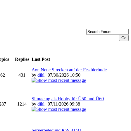
opics
Replies
Last Post
Aw: Neue Strecken auf der Festbierbude
62
431
by
dikl
| 07/30/2026 10:50
Simracing als Hobby für Ü50 und Ü60
287
1214
by
dikl
| 07/11/2026 09:38
Serverbelegung KW-31/32