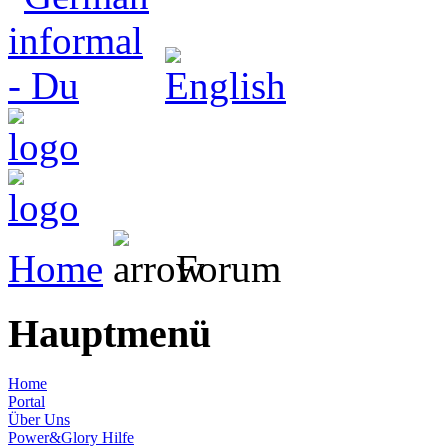
Home
Forum
Hauptmenü
Home
Portal
Über Uns
Power&Glory Hilfe