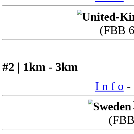
(FBB 6
#2 | 1km - 3km
I n f o
- 
(FBB