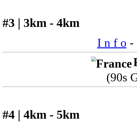
#3 | 3km - 4km
I n f o
- 
(90s 
#4 | 4km - 5km