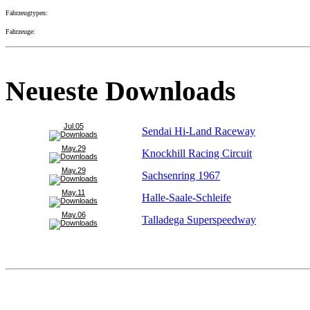
Fahrzeugtypen:
Fahrzeuge:
Neueste Downloads
Jul.05
Sendai Hi-Land Raceway
May.29
Knockhill Racing Circuit
May.29
Sachsenring 1967
May.11
Halle-Saale-Schleife
May.06
Talladega Superspeedway