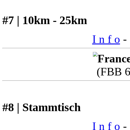
#7 | 10km - 25km
I n f o
- 
(FBB 6
#8 | Stammtisch
I n f o
- 