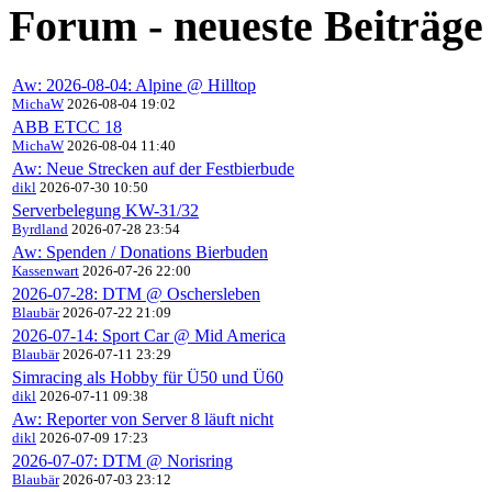
Forum - neueste Beiträge
Aw: 2026-08-04: Alpine @ Hilltop
MichaW
2026-08-04 19:02
ABB ETCC 18
MichaW
2026-08-04 11:40
Aw: Neue Strecken auf der Festbierbude
dikl
2026-07-30 10:50
Serverbelegung KW-31/32
Byrdland
2026-07-28 23:54
Aw: Spenden / Donations Bierbuden
Kassenwart
2026-07-26 22:00
2026-07-28: DTM @ Oschersleben
Blaubär
2026-07-22 21:09
2026-07-14: Sport Car @ Mid America
Blaubär
2026-07-11 23:29
Simracing als Hobby für Ü50 und Ü60
dikl
2026-07-11 09:38
Aw: Reporter von Server 8 läuft nicht
dikl
2026-07-09 17:23
2026-07-07: DTM @ Norisring
Blaubär
2026-07-03 23:12