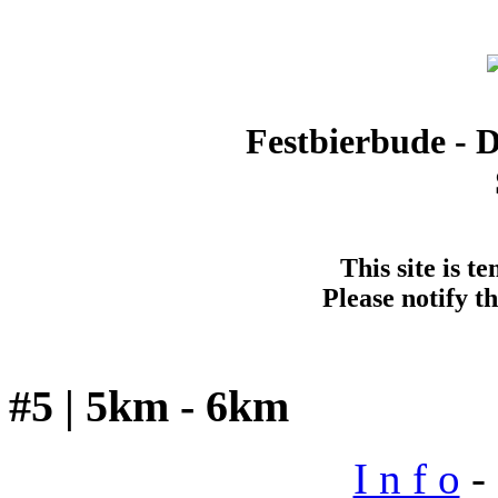
Festbierbude - 
This site is t
Please notify t
#5 | 5km - 6km
I n f o
- 