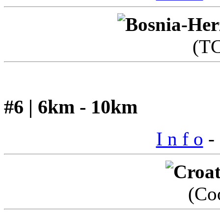
(T
#6 | 6km - 10km
I n f o
- 
(Co