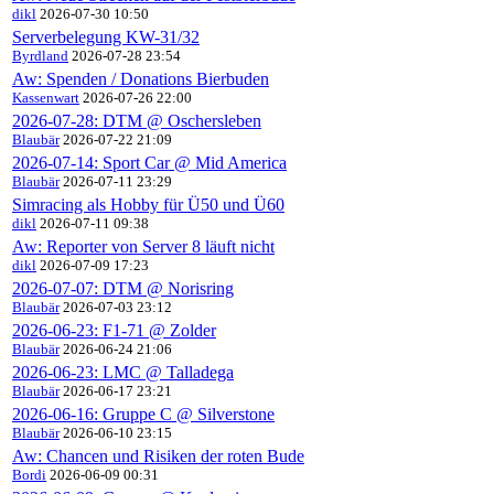
dikl
2026-07-30 10:50
Serverbelegung KW-31/32
Byrdland
2026-07-28 23:54
Aw: Spenden / Donations Bierbuden
Kassenwart
2026-07-26 22:00
2026-07-28: DTM @ Oschersleben
Blaubär
2026-07-22 21:09
2026-07-14: Sport Car @ Mid America
Blaubär
2026-07-11 23:29
Simracing als Hobby für Ü50 und Ü60
dikl
2026-07-11 09:38
Aw: Reporter von Server 8 läuft nicht
dikl
2026-07-09 17:23
2026-07-07: DTM @ Norisring
Blaubär
2026-07-03 23:12
2026-06-23: F1-71 @ Zolder
Blaubär
2026-06-24 21:06
2026-06-23: LMC @ Talladega
Blaubär
2026-06-17 23:21
2026-06-16: Gruppe C @ Silverstone
Blaubär
2026-06-10 23:15
Aw: Chancen und Risiken der roten Bude
Bordi
2026-06-09 00:31