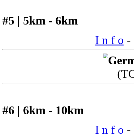
#5 | 5km - 6km
I n f o
- 
(T
#6 | 6km - 10km
I n f o
- 