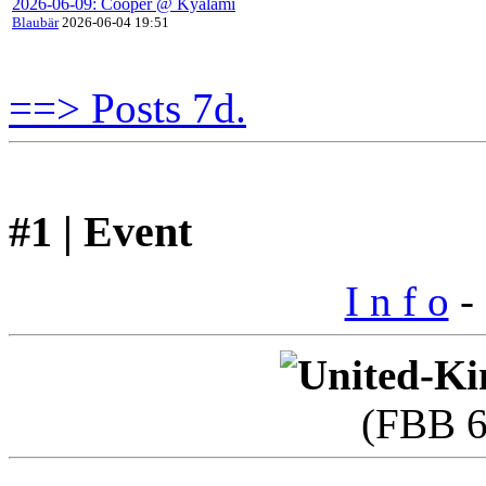
2026-06-09: Cooper @ Kyalami
Blaubär
2026-06-04 19:51
==> Posts 7d.
#1 | Event
I n f o
- 
(FBB 6