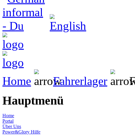
Home
Fahrerlager
F
Hauptmenü
Home
Portal
Über Uns
Power&Glory Hilfe