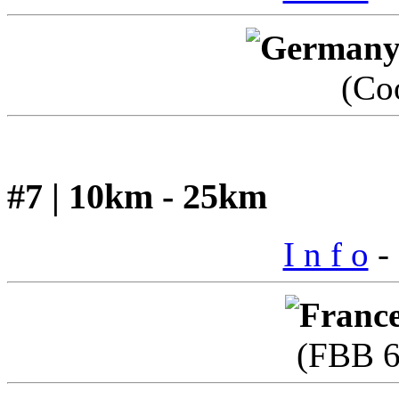
(Co
#7 | 10km - 25km
I n f o
- 
(FBB 6