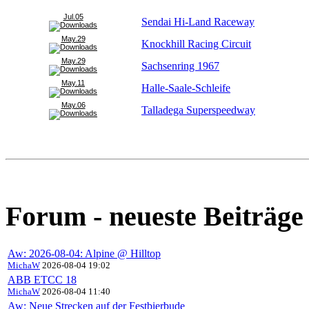
Jul.05
Sendai Hi-Land Raceway
May.29
Knockhill Racing Circuit
May.29
Sachsenring 1967
May.11
Halle-Saale-Schleife
May.06
Talladega Superspeedway
Forum - neueste Beiträge
Aw: 2026-08-04: Alpine @ Hilltop
MichaW
2026-08-04 19:02
ABB ETCC 18
MichaW
2026-08-04 11:40
Aw: Neue Strecken auf der Festbierbude