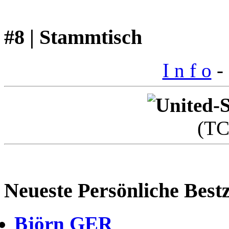
#8 | Stammtisch
I n f o
- 
(T
Neueste Persönliche Bestz
Björn GER