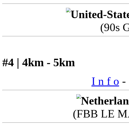
(90s 
#4 | 4km - 5km
I n f o
- 
(FBB LE M