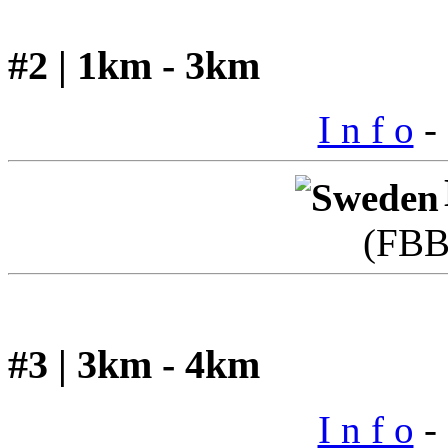
#2 | 1km - 3km
I n f o
- 
(FBB
#3 | 3km - 4km
I n f o
- 