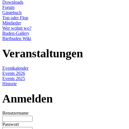
Downloads
Forum
Gästebuch
Top oder Flop
Mitglieder
Wer wohnt wo?
Buden-Gallery
Bierbuden Wiki
Veranstaltungen
Eventkalender
Events 2026
Events 2025
Historie
Anmelden
Benutzername
Passwort