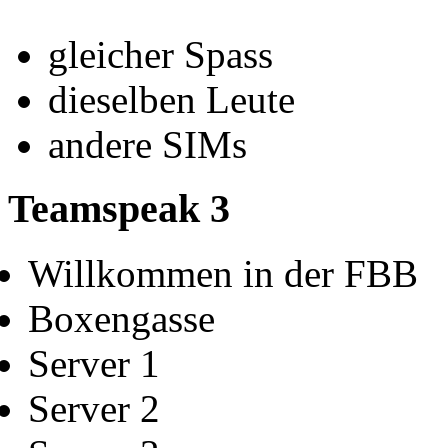
gleicher Spass
dieselben Leute
andere SIMs
Teamspeak 3
Willkommen in der FBB
Boxengasse
Server 1
Server 2