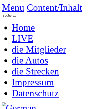
Menu
Content/Inhalt
Home
LIVE
die Mitglieder
die Autos
die Strecken
Impressum
Datenschutz