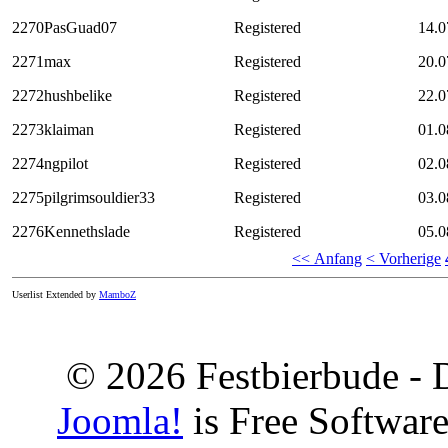
2270
PasGuad07
Registered
14.0
2271
max
Registered
20.0
2272
hushbelike
Registered
22.0
2273
klaiman
Registered
01.0
2274
ngpilot
Registered
02.0
2275
pilgrimsouldier33
Registered
03.0
2276
Kennethslade
Registered
05.0
<< Anfang
< Vorherige
Userlist Extended by
MamboZ
© 2026 Festbierbude - 
Joomla!
is Free Softwar